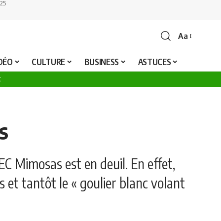
25
Aa
Font
Resizer
IDÉO
CULTURE
BUSINESS
ASTUCES
C
s
EC Mimosas est en deuil. En effet,
 et tantôt le « goulier blanc volant