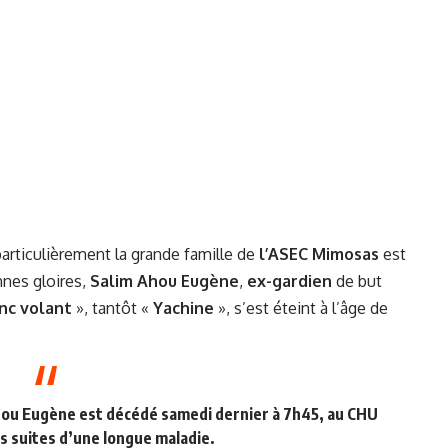
particulièrement la grande famille de
l’ASEC Mimosas
est
ennes gloires,
Salim Ahou Eugène
,
ex-gardien
de but
anc volant
», tantôt «
Yachine
», s’est éteint à l’âge de
 Ahou Eugène est
décédé
samedi dernier à 7h45, au CHU
es suites d’une longue maladie.