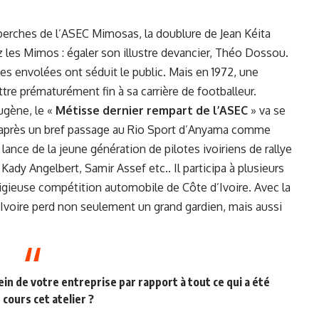
 perches de l’ASEC Mimosas, la doublure de Jean Kéita
ez les Mimos : égaler son illustre devancier, Théo Dossou.
s envolées ont séduit le public. Mais en 1972, une
ttre prématurément fin à sa carrière de footballeur.
Eugène, le «
Métisse dernier rempart de l’ASEC
» va se
t, après un bref passage au Rio Sport d’Anyama comme
 lance de la jeune génération de pilotes ivoiriens de rallye
ady Angelbert, Samir Assef etc.. Il participa à plusieurs
tigieuse compétition automobile de Côte d’Ivoire. Avec la
’Ivoire perd non seulement un grand gardien, mais aussi
sein de votre entreprise par rapport à tout ce qui a été
u cours cet atelier ?