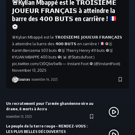
🚨
Kylian Mbappé est le 𝗧𝗥𝗢𝗜𝗦𝗜𝗘̀𝗠𝗘
𝗝𝗢𝗨𝗘𝗨𝗥 𝗙𝗥𝗔𝗡𝗖̧𝗔𝗜𝗦 à atteindre la
barre des 𝟰𝟬𝟬 𝗕𝗨𝗧𝗦 en carrière !
⚽️
🚨
Kylian Mbappé est le 𝗧𝗥𝗢𝗜𝗦𝗜𝗘̀𝗠𝗘 𝗝𝗢𝗨𝗘𝗨𝗥 𝗙𝗥𝗔𝗡𝗖̧𝗔𝗜𝗦
à atteindre la barre des 𝟰𝟬𝟬 𝗕𝗨𝗧𝗦 en carrière !
⚽️
🥇
Karim Benzema 503 buts
⚽️
🥈
Thierry Henry 411 buts
⚽️
🥉
KYLIAN MBAPPE 400 buts
⚽️
(
📊
@Statsdufoot )
pic.twitter.com/Ct0Qlw5w1b— Instant Foot
⚽️
(@lnstantFoot)
November 13, 2025
Sources
novembre 14, 2025
Un recrutement pour l’armée ghanéenne vire au
drame, 6 morts à Accra
novembre 13, 2025
Le peuple de la terre rouge – RENDEZ-VOUS :
LES PLUS BELLES DÉCOUVERTES