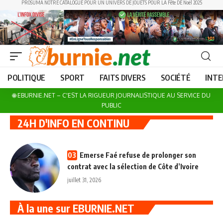
PROSUMA NOTRE CATALOGUE POUR UN UNIVERS DE JOUETS POUR LA Fête DE Noël 2025
POLITIQUE
SPORT
FAITS DIVERS
SOCIÉTÉ
INT
🌐 EBURNIE.NET – C'EST LA RIGUEUR JOURNALISTIQUE AU SERVICE DU
PUBLIC
24H D'INFO EN CONTINU
u
Emerse Faé refuse de prolonger son
a
contrat avec la sélection de Côte d’Ivoire
juillet 31, 2026
À la une sur EBURNIE.NET