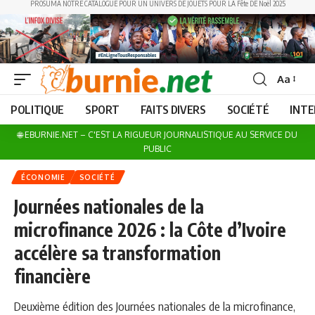
PROSUMA NOTRE CATALOGUE POUR UN UNIVERS DE JOUETS POUR LA Fête DE Noël 2025
Aa
Font
Resizer
POLITIQUE
SPORT
FAITS DIVERS
SOCIÉTÉ
INT
🌐 EBURNIE.NET – C'EST LA RIGUEUR JOURNALISTIQUE AU SERVICE DU
PUBLIC
ÉCONOMIE
SOCIÉTÉ
Journées nationales de la
microfinance 2026 : la Côte d’Ivoire
accélère sa transformation
financière
Deuxième édition des Journées nationales de la microfinance,