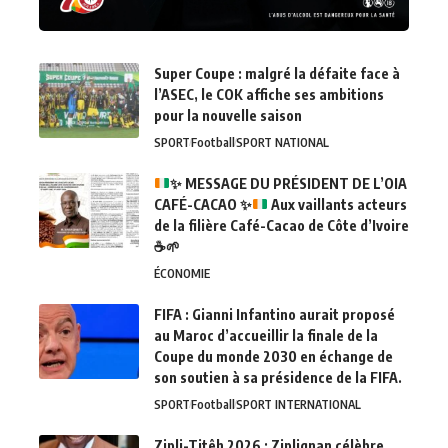
Super Coupe : malgré la défaite face à
l’ASEC, le COK affiche ses ambitions
pour la nouvelle saison
SPORT
Football
SPORT NATIONAL
✨
MESSAGE DU PRÉSIDENT DE L’OIA
CAFÉ-CACAO
✨
Aux vaillants acteurs
de la filière Café-Cacao de Côte d’Ivoire
☕
🌱
ÉCONOMIE
FIFA : Gianni Infantino aurait proposé
au Maroc d’accueillir la finale de la
Coupe du monde 2030 en échange de
son soutien à sa présidence de la FIFA.
SPORT
Football
SPORT INTERNATIONAL
Zipli-Titêh 2026 : Ziplignan célèbre