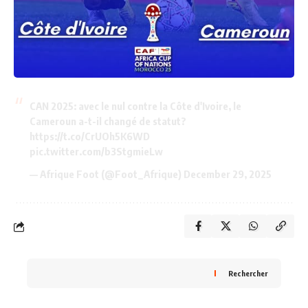
CAN 2025: avec le nul contre la Côte d'Ivoire, le
Cameroun a-t-il changé de statut?
https://t.co/CrUOh5K6WD
pic.twitter.com/b3StgmieLw
— Afrique Foot (@Foot_Afrique)
December 29, 2025
Rechercher