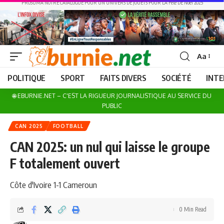
PROSUMA NOTRE CATALOGUE POUR UN UNIVERS DE JOUETS POUR LA Fête DE Noël 2025
Aa
Font
Resizer
POLITIQUE
SPORT
FAITS DIVERS
SOCIÉTÉ
INT
🌐 EBURNIE.NET – C'EST LA RIGUEUR JOURNALISTIQUE AU SERVICE DU
PUBLIC
CAN 2025
FOOTBALL
CAN 2025: un nul qui laisse le groupe
F totalement ouvert
Côte d'Ivoire 1-1 Cameroun
0 Min Read