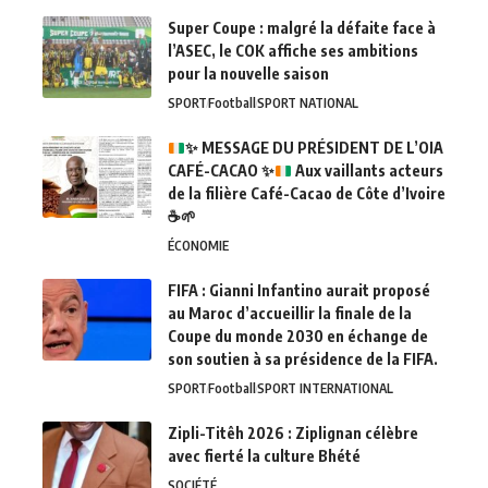
Super Coupe : malgré la défaite face à
l’ASEC, le COK affiche ses ambitions
pour la nouvelle saison
SPORT
Football
SPORT NATIONAL
✨
MESSAGE DU PRÉSIDENT DE L’OIA
CAFÉ-CACAO
✨
Aux vaillants acteurs
de la filière Café-Cacao de Côte d’Ivoire
☕
🌱
ÉCONOMIE
FIFA : Gianni Infantino aurait proposé
au Maroc d’accueillir la finale de la
Coupe du monde 2030 en échange de
son soutien à sa présidence de la FIFA.
SPORT
Football
SPORT INTERNATIONAL
Zipli-Titêh 2026 : Ziplignan célèbre
avec fierté la culture Bhété
SOCIÉTÉ