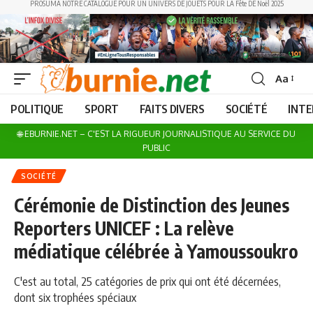
PROSUMA NOTRE CATALOGUE POUR UN UNIVERS DE JOUETS POUR LA Fête DE Noël 2025
Aa
Font
Resizer
POLITIQUE
SPORT
FAITS DIVERS
SOCIÉTÉ
INT
🌐 EBURNIE.NET – C'EST LA RIGUEUR JOURNALISTIQUE AU SERVICE DU
PUBLIC
SOCIÉTÉ
Cérémonie de Distinction des Jeunes
Reporters UNICEF : La relève
médiatique célébrée à Yamoussoukro
C'est au total, 25 catégories de prix qui ont été décernées,
dont six trophées spéciaux