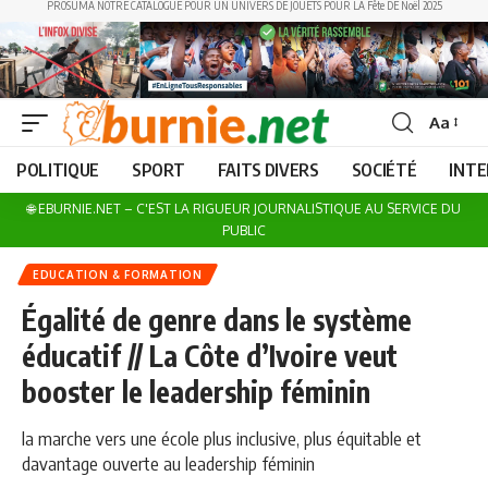
PROSUMA NOTRE CATALOGUE POUR UN UNIVERS DE JOUETS POUR LA Fête DE Noël 2025
Aa
Font
Resizer
POLITIQUE
SPORT
FAITS DIVERS
SOCIÉTÉ
INT
🌐 EBURNIE.NET – C'EST LA RIGUEUR JOURNALISTIQUE AU SERVICE DU
PUBLIC
EDUCATION & FORMATION
Égalité de genre dans le système
éducatif // La Côte d’Ivoire veut
booster le leadership féminin
la marche vers une école plus inclusive, plus équitable et
davantage ouverte au leadership féminin