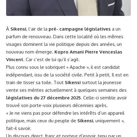
À
Sikensi
, l’air de la
pré- campagne législatives
a un
parfum de renouveau. Dans cette localité où les mêmes
visages dominent la vie politique depuis des années, un
nouveau nom émerge.
Kopro Amani Pierre Venceslas
Vincent
. Car c’est de lui qu’il s’agit.
Plus connu sous le sobriquet « Apache », il est candidat
indépendant, issu de la société civile. Petit à petit, Il est en
train de tisser sa toile. Tout
Sikensi
surtout la jeunesse
vente ses mérites actuellement à quelques semaines des
législatives du 27 décembre 2025
. Celle-ci semble avoir
trouvé son porte-voix plusieurs décennies après.
« Je ne viens pas pour défendre les intérêts d’un appareil
politique, mais ceux du peuple de
Sikensi
, uniquement »,
fait-il savoir.
Un discours direct, franc et porteur d’espoir, tenu par un