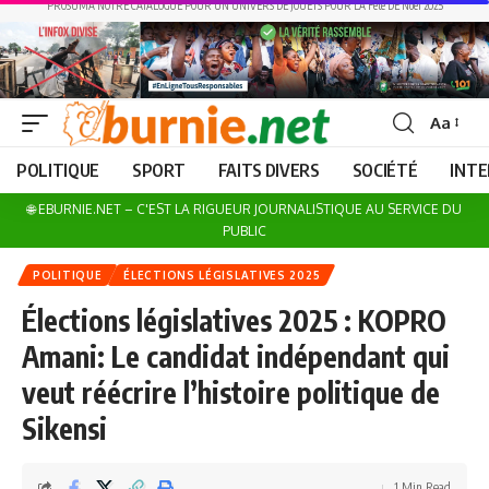
PROSUMA NOTRE CATALOGUE POUR UN UNIVERS DE JOUETS POUR LA Fête DE Noël 2025
Aa
Font
Resizer
POLITIQUE
SPORT
FAITS DIVERS
SOCIÉTÉ
INT
🌐 EBURNIE.NET – C'EST LA RIGUEUR JOURNALISTIQUE AU SERVICE DU
PUBLIC
POLITIQUE
ÉLECTIONS LÉGISLATIVES 2025
Élections législatives 2025 : KOPRO
Amani: Le candidat indépendant qui
veut réécrire l’histoire politique de
Sikensi
1 Min Read