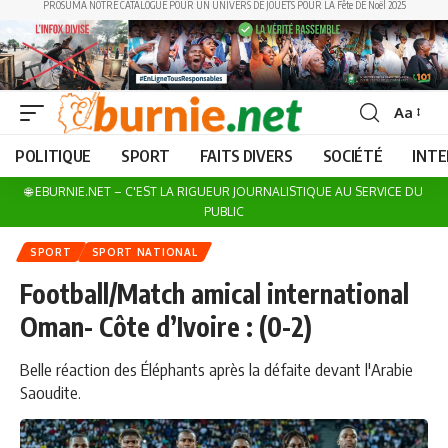
PROSUMA NOTRE CATALOGUE POUR UN UNIVERS DE JOUETS POUR LA Fête DE Noël 2025
Aa
Font
Resizer
POLITIQUE
SPORT
FAITS DIVERS
SOCIÉTÉ
INT
🌐 EBURNIE.NET – C'EST LA RIGUEUR JOURNALISTIQUE AU SERVICE DU
PUBLIC
SPORT
SPORT NATIONAL
Football/Match amical international
Oman- Côte d’Ivoire : (0-2)
Belle réaction des Éléphants après la défaite devant l'Arabie
Saoudite.