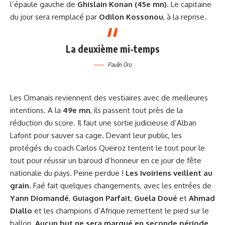
l’épaule gauche de
Ghislain Konan (45e mn)
. Le capitaine
du jour sera remplacé par
Odilon Kossonou
, à la reprise.
La deuxième mi-temps
Paulin Oro
Les Omanais reviennent des vestiaires avec de meilleures
intentions. A la
49e mn
, ils passent tout près de la
réduction du score. Il faut une sortie judicieuse d’Alban
Lafont pour sauver sa cage. Devant leur public, les
protégés du coach Carlos Queiroz tentent le tout pour le
tout pour réussir un baroud d’honneur en ce jour de fête
nationale du pays. Peine perdue !
Les Ivoiriens veillent au
grain
. Faé fait quelques changements, avec les entrées de
Yann Diomandé
,
Guiagon Parfait
,
Guela Doué
et
Ahmad
Diallo
et les champions d’Afrique remettent le pied sur le
ballon.
Aucun but ne sera marqué en seconde période
.