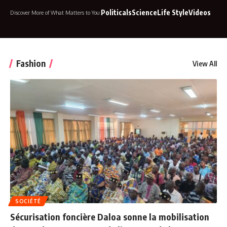
BUSINESS
Politicals
Science
Life Style
Videos
Discover More of What Matters to You:
Fashion
View All
SOCIÉTÉ
Sécurisation foncière Daloa sonne la mobilisation