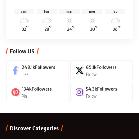
dim
lun
mar
mer
jeu
°C
°C
°C
°C
°C
32
28
24
30
36
Follow US
248.1k
Followers
69.1k
Followers
Like
Follow
134k
Followers
54.3k
Followers
Pin
Follow
Discover Categories
SCIENCE
Travel
10 Articles