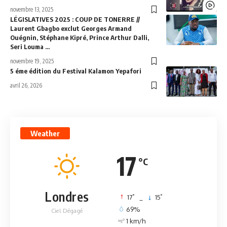
novembre 13, 2025
LÉGISLATIVES 2025 : COUP DE TONERRE //
Laurent Gbagbo exclut Georges Armand
Ouégnin, Stéphane Kipré, Prince Arthur Dalli,
Seri Louma …
novembre 19, 2025
5 éme édition du Festival Kalamon Yepafori
avril 26, 2026
Weather
17
°C
Londres
°
°
17
_
15
69%
Ciel Dégagé
1 km/h