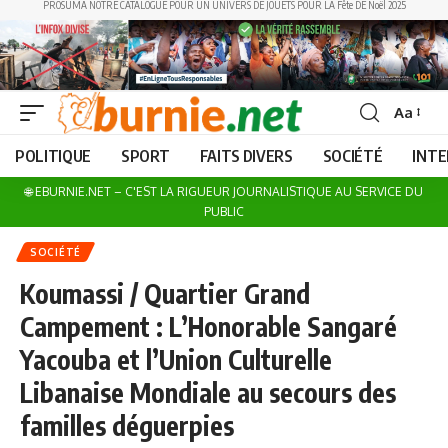
PROSUMA NOTRE CATALOGUE POUR UN UNIVERS DE JOUETS POUR LA Fête DE Noël 2025
Aa
Font
Resizer
POLITIQUE
SPORT
FAITS DIVERS
SOCIÉTÉ
INT
🌐 EBURNIE.NET – C'EST LA RIGUEUR JOURNALISTIQUE AU SERVICE DU
PUBLIC
SOCIÉTÉ
Koumassi / Quartier Grand
Campement : L’Honorable Sangaré
Yacouba et l’Union Culturelle
Libanaise Mondiale au secours des
familles déguerpies