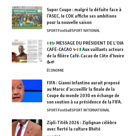
Super Coupe : malgré la défaite face à
l’ASEC, le COK affiche ses ambitions
pour la nouvelle saison
SPORT
Football
SPORT NATIONAL
✨
MESSAGE DU PRÉSIDENT DE L’OIA
CAFÉ-CACAO
✨
Aux vaillants acteurs
de la filière Café-Cacao de Côte d’Ivoire
☕
🌱
ÉCONOMIE
FIFA : Gianni Infantino aurait proposé
au Maroc d’accueillir la finale de la
Coupe du monde 2030 en échange de
son soutien à sa présidence de la FIFA.
SPORT
Football
SPORT INTERNATIONAL
Zipli-Titêh 2026 : Ziplignan célèbre
avec fierté la culture Bhété