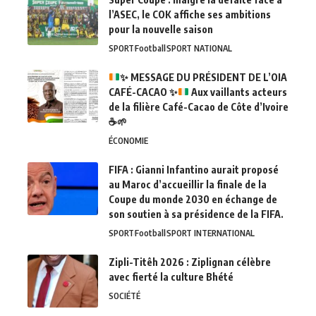
l’ASEC, le COK affiche ses ambitions
pour la nouvelle saison
SPORT
Football
SPORT NATIONAL
✨
MESSAGE DU PRÉSIDENT DE L’OIA
CAFÉ-CACAO
✨
Aux vaillants acteurs
de la filière Café-Cacao de Côte d’Ivoire
☕
🌱
ÉCONOMIE
FIFA : Gianni Infantino aurait proposé
au Maroc d’accueillir la finale de la
Coupe du monde 2030 en échange de
son soutien à sa présidence de la FIFA.
SPORT
Football
SPORT INTERNATIONAL
Zipli-Titêh 2026 : Ziplignan célèbre
avec fierté la culture Bhété
SOCIÉTÉ