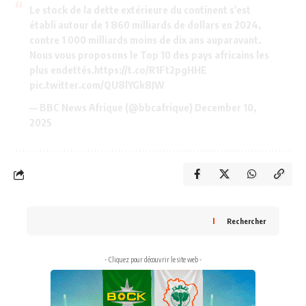
Le stock de la dette extérieure du continent s'est
établi autour de 1 860 milliards de dollars en 2024,
contre 1 000 milliards moins de dix ans auparavant.
Nous vous proposons le Top 10 des pays africains les
plus endettés.
https://t.co/R1Ft2pgHHE
pic.twitter.com/QU8lYGk8JW
— BBC News Afrique (@bbcafrique)
December 10,
2025
Rechercher
- Cliquez pour découvrir le site web -