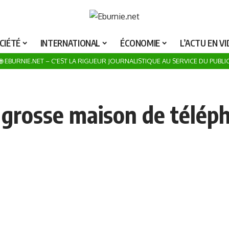
ROSUMA NOTRE CATALOGUE POUR UN UNIVERS DE JOUETS POUR LA Fête DE Noël 20
CIÉTÉ
INTERNATIONAL
ÉCONOMIE
L’ACTU EN V
🌐 EBURNIE.NET – C'EST LA RIGUEUR JOURNALISTIQUE AU SERVICE DU PUBLI
osse maison de télépho