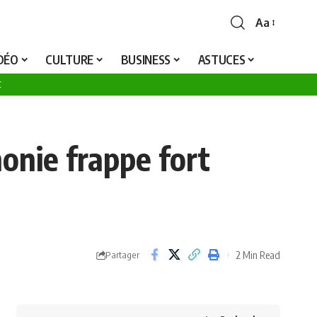
25
Aa
Font
Resizer
IDÉO
CULTURE
BUSINESS
ASTUCES
C
nie frappe fort
2 Min Read
Partager