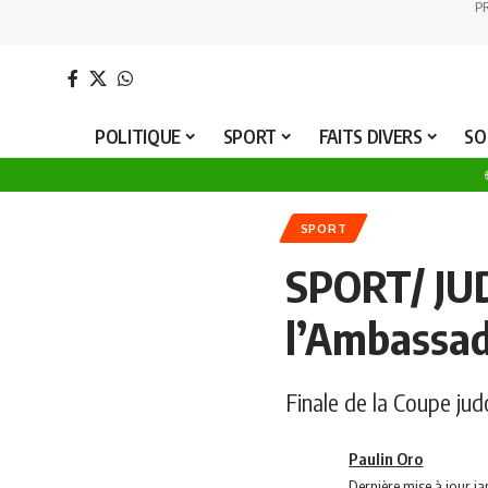
P
POLITIQUE
SPORT
FAITS DIVERS
SO
SPORT
SPORT/ JUD
l’Ambassad
Finale de la Coupe ju
Paulin Oro
Dernière mise à jour j