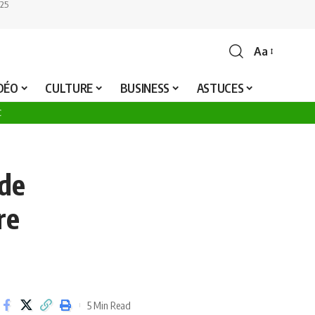
25
Aa
Font
Resizer
IDÉO
CULTURE
BUSINESS
ASTUCES
C
 de
re
5 Min Read