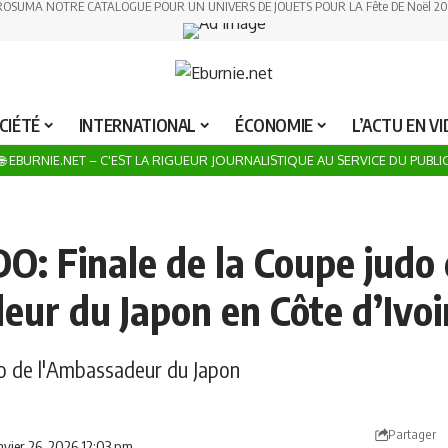
ROSUMA NOTRE CATALOGUE POUR UN UNIVERS DE JOUETS POUR LA Fête DE Noël 20
CIÉTÉ
INTERNATIONAL
ÉCONOMIE
L’ACTU EN V
🌐 EBURNIE.NET – C'EST LA RIGUEUR JOURNALISTIQUE AU SERVICE DU PUBLI
O: Finale de la Coupe judo
eur du Japon en Côte d’Ivoi
do de l'Ambassadeur du Japon
Partager
anvier 26, 2026 12:03 pm